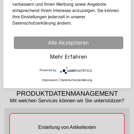
verbessern und Ihnen Werbung sowie Angebote
Wir empfangen und beantworten Ihre E-Mails. Dank
entsprechend Ihrem Interesse anzuzeigen. Sie können
unserer Native Speaker können wir die Anliegen in vielen
Ihre Einstellungen jederzeit in unserer
Sprachen höchst professionell beantworten.
Datenschutzerklärung ändern.
Alle Akzeptieren
Conversational Commerce
Digital und persönlich – wir gehen mit Ihnen noch einen
Mehr Erfahren
Schritt weiter. Nutzen Sie unsere KI-betriebene, intelligente
Kaufberatung, die plattformübergreifend funktioniert.
Powered by
Impressum
|
Datenschutzerklärung
PRODUKTDATENMANAGEMENT
Mit welchen Services können wir Sie unterstützen?
Erstellung von Artikeltexten